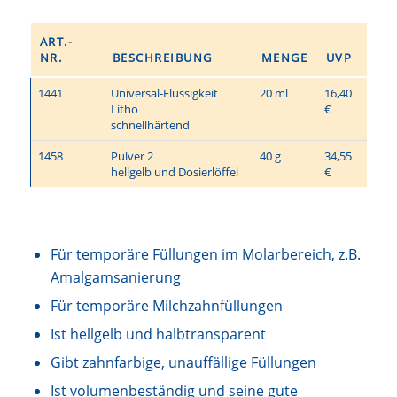
ART.-
NR.
BESCHREIBUNG
MENGE
UVP
1441
Universal-Flüssigkeit
20 ml
16,40
Litho
€
schnellhärtend
1458
Pulver 2
40 g
34,55
hellgelb und Dosierlöffel
€
Für temporäre Füllungen im Molarbereich, z.B.
Amalgamsanierung
Für temporäre Milchzahnfüllungen
Ist hellgelb und halbtransparent
Gibt zahnfarbige, unauffällige Füllungen
Ist volumenbeständig und seine gute