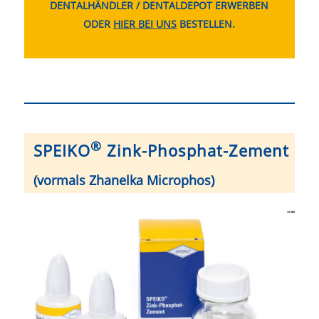
DENTALHÄNDLER / DENTALDEPOT ERWERBEN
ODER
HIER BEI UNS
BESTELLEN.
®
SPEIKO
Zink-Phosphat-Zement
(vormals Zhanelka Microphos)