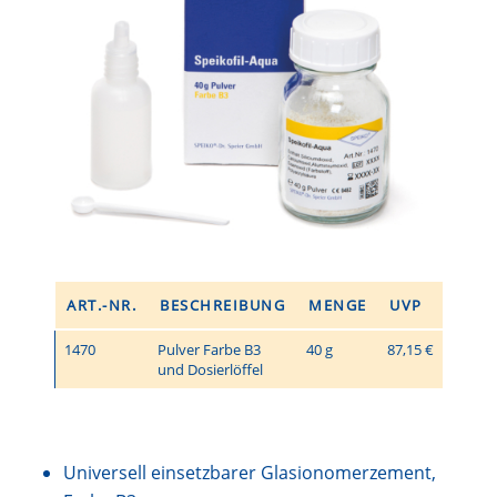
ART.-NR.
BESCHREIBUNG
MENGE
UVP
1470
Pulver Farbe B3
40 g
87,15 €
und Dosierlöffel
Universell einsetzbarer Glasionomerzement,