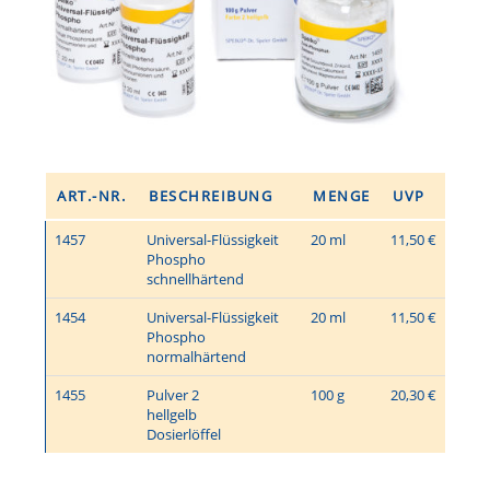
ART.-NR.
BESCHREIBUNG
MENGE
UVP
1457
Universal-Flüssigkeit
20 ml
11,50 €
Phospho
schnellhärtend
1454
Universal-Flüssigkeit
20 ml
11,50 €
Phospho
normalhärtend
1455
Pulver 2
100 g
20,30 €
hellgelb
Dosierlöffel