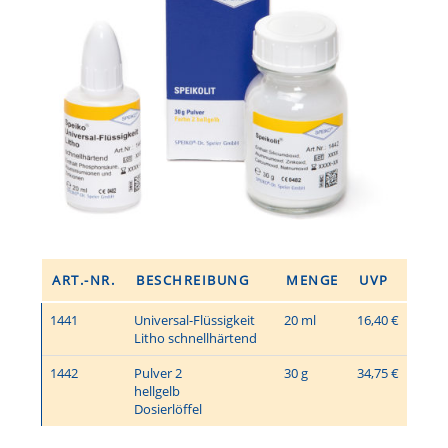
ART.-NR.
BESCHREIBUNG
MENGE
UVP
1441
Universal-Flüssigkeit
20 ml
16,40 €
Litho schnellhärtend
1442
Pulver 2
30 g
34,75 €
hellgelb
Dosierlöffel