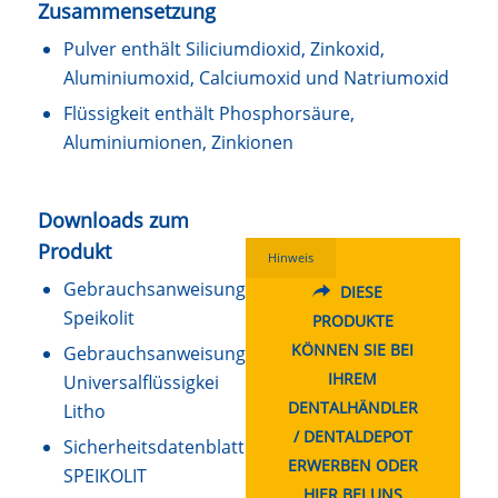
Zusammensetzung
Pulver enthält Siliciumdioxid, Zinkoxid,
Aluminiumoxid, Calciumoxid und Natriumoxid
Flüssigkeit enthält Phosphorsäure,
Aluminiumionen, Zinkionen
Downloads zum
Produkt
Hinweis
Gebrauchsanweisung
DIESE
Speikolit
PRODUKTE
KÖNNEN SIE BEI
Gebrauchsanweisung
IHREM
Universalflüssigkei
DENTALHÄNDLER
Litho
/ DENTALDEPOT
Sicherheitsdatenblatt
ERWERBEN ODER
SPEIKOLIT
HIER BEI UNS